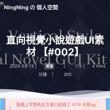
NingNing の 個人空間
直向視覺小說遊戲UI素
材 【#002】
2023-03-13
|
|
1.1k
|
4 mins.
資源
分鐘
|
205
距離上次更新此文章已經過了 1016 天惹qq,