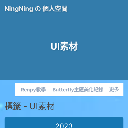
NingNing の 個人空間
UI素材
Renpy教學
Butterfly主題美化紀錄
更多
UI 素材
標籤 - UI素材